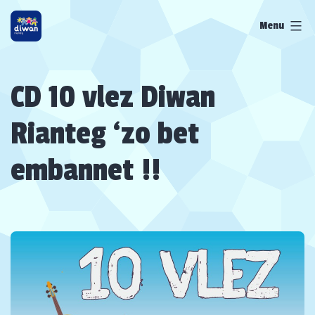
Skip
Menu
to
content
CD 10 vlez Diwan
Rianteg ‘zo bet
embannet !!