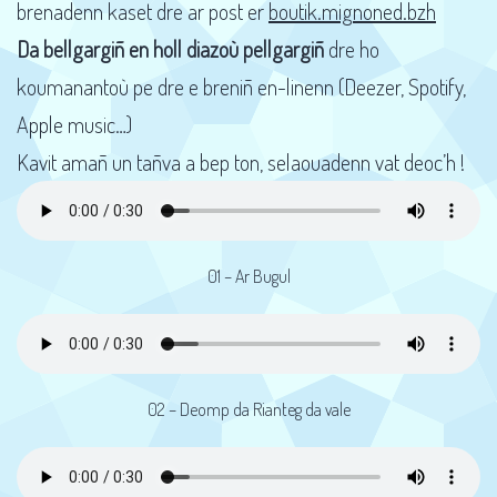
brenadenn kaset dre ar post er
boutik.mignoned.bzh
Da bellgargiñ en holl diazoù pellgargiñ
dre ho
koumanantoù pe dre e breniñ en-linenn (Deezer, Spotify,
Apple music…)
Kavit amañ un tañva a bep ton, selaouadenn vat deoc’h !
01 – Ar Bugul
02 – Deomp da Rianteg da vale