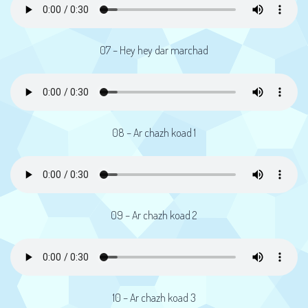
07 – Hey hey dar marchad
08 – Ar chazh koad 1
09 – Ar chazh koad 2
10 – Ar chazh koad 3