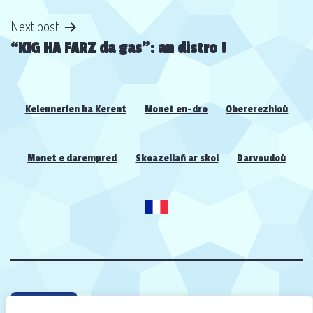
Next post
“KIG HA FARZ da gas”: an distro !
Kelennerien ha Kerent
Monet en-dro
Obererezhioù
Monet e darempred
Skoazellañ ar skol
Darvoudoù