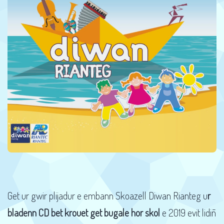
Get ur gwir plijadur e embann Skoazell Diwan Rianteg u
r
bladenn CD bet krouet get bugale hor skol
e 2019 evit lidiñ