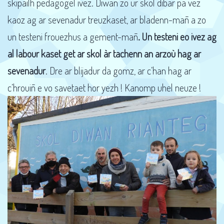
skipailh pedagogel ivez. Diwan zo ur skol dibar pa vez
kaoz ag ar sevenadur treuzkaset, ar bladenn-mañ a zo
un testeni frouezhus a gement-mañ
. Un testeni eo ivez ag
al labour kaset get ar skol àr tachenn an arzoù hag ar
sevenadur
. Dre ar blijadur da gomz, ar c’han hag ar
c’hrouiñ e vo savetaet hor yezh ! Kanomp uhel neuze !