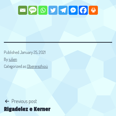
Published
January 25, 2021
By
julien
Categorized as
Obererezhioù
Post
Previous post
Rigadelez e Kerner
navigation