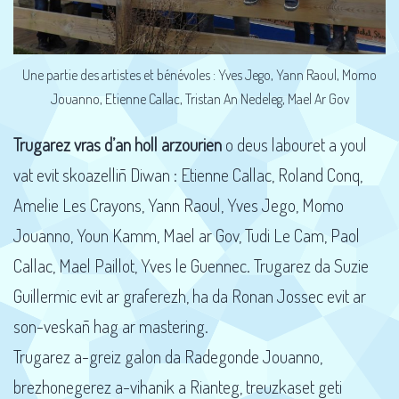
Une partie des artistes et bénévoles : Yves Jego, Yann Raoul, Momo
Jouanno, Etienne Callac, Tristan An Nedeleg, Mael Ar Gov
Trugarez vras d’an holl arzourien
o deus labouret a youl
vat evit skoazelliñ Diwan : Etienne Callac, Roland Conq,
Amelie Les Crayons, Yann Raoul, Yves Jego, Momo
Jouanno, Youn Kamm, Mael ar Gov, Tudi Le Cam, Paol
Callac, Mael Paillot, Yves le Guennec. Trugarez da Suzie
Guillermic evit ar graferezh, ha da Ronan Jossec evit ar
son-veskañ hag ar mastering.
Trugarez a-greiz galon da Radegonde Jouanno,
brezhonegerez a-vihanik a Rianteg, treuzkaset geti