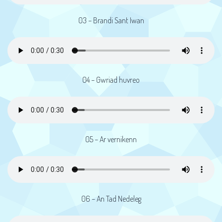
03 – Brandi Sant Iwan
04 – Gwriad huvreo
05 – Ar vernikenn
06 – An Tad Nedeleg