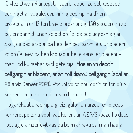
10 vlez Diwan Rianteg. Ur sapre labour zo bet kaset da
benn get ar vugale, evit kinnig deomp, ha d’hon
divskouarn un 10 ton brav e brezhoneg. 150 skouerenn zo
bet embannet, unan zo bet profet da bep tiegezh ag ar
Skol, da bep arzour, da bep den bet ‘barzh jeu. Ur bladenn
zo profet ivez da bep krouadur bet é kanal er bladenn-
mañ, lod kuitaet ar skol gete dija.
Moaien vo deoc’h
pellgargiñ ar bladenn, àr an holl diazoù pellgargiñ (adal ar
26 a viz Genver 2021).
Posubl vo selaou doc’h an tonioù e
kement lec’h tro-dro d’ar voull-douar !
Trugarekaat a raomp a greiz-galon an arzourien o deus
kemeret perzh a youl-vat, kerent an AEP/Skoazell o deus
roet ag o amzer evit kas da benn ar raktres-mañ hag ar