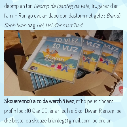
deomp an ton
Deomp da Rianteg da vale
, Trugarez d’ar
familh Runigo evit an daou don dastummet gete :
Brandi
Sant-Iwan
hag
Hei, Hei d’ar marc’had.
Skouerennoù a zo da werzhiñ ivez
, m’ho peus c’hoant
profiñ lod : 10 € ar CD, àr ar lec’h e Skol Diwan Rianteg, pe
dre bostel da
skoazell.rianteg@gmail.com
, pe dre ur