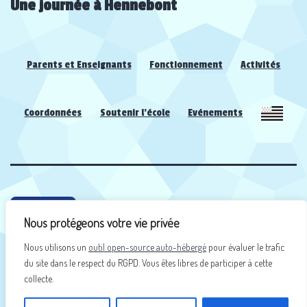
Une journée à Hennebont
Parents et Enseignants
Fonctionnement
Activités
Coordonnées
Soutenir l’école
Evénements
Nous protégeons votre vie privée
Nous utilisons un
outil open-source auto-hébergé
pour évaluer le trafic
du site dans le respect du RGPD. Vous êtes libres de participer à cette
collecte.
facebook.com/SkolDiwanRianteg