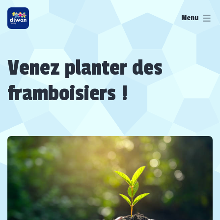
Aller
Menu
au
contenu
Venez planter des
framboisiers !