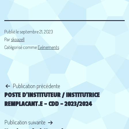
Publié le
septembre 21, 2023
Par
skoazell
Catégorisé comme
Evénements
Navigation
Publication précédente
POSTE D’INSTITUTEUR / INSTITUTRICE
de
REMPLACANT.E – CDD – 2023/2024
l’article
Publication suivante